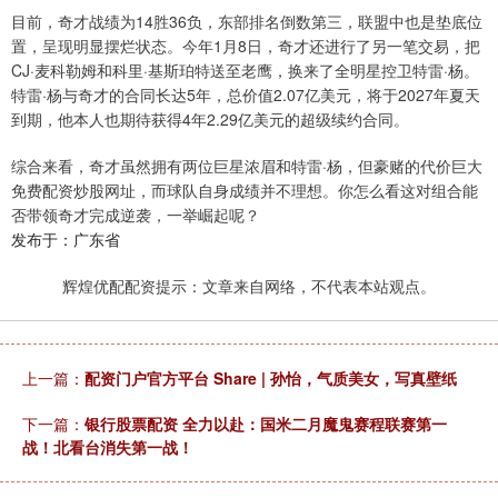
目前，奇才战绩为14胜36负，东部排名倒数第三，联盟中也是垫底位
置，呈现明显摆烂状态。今年1月8日，奇才还进行了另一笔交易，把
CJ·麦科勒姆和科里·基斯珀特送至老鹰，换来了全明星控卫特雷·杨。
特雷·杨与奇才的合同长达5年，总价值2.07亿美元，将于2027年夏天
到期，他本人也期待获得4年2.29亿美元的超级续约合同。
综合来看，奇才虽然拥有两位巨星浓眉和特雷·杨，但豪赌的代价巨大
免费配资炒股网址，而球队自身成绩并不理想。你怎么看这对组合能
否带领奇才完成逆袭，一举崛起呢？
发布于：广东省
辉煌优配配资提示：文章来自网络，不代表本站观点。
上一篇：
配资门户官方平台 Share | 孙怡，气质美女，写真壁纸
下一篇：
银行股票配资 全力以赴：国米二月魔鬼赛程联赛第一
战！北看台消失第一战！