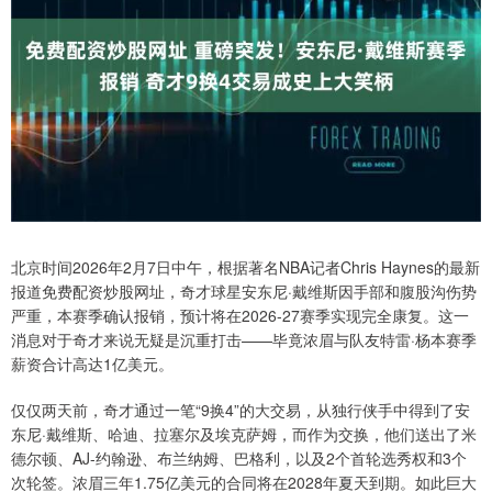
北京时间2026年2月7日中午，根据著名NBA记者Chris Haynes的最新
报道免费配资炒股网址，奇才球星安东尼·戴维斯因手部和腹股沟伤势
严重，本赛季确认报销，预计将在2026-27赛季实现完全康复。这一
消息对于奇才来说无疑是沉重打击——毕竟浓眉与队友特雷·杨本赛季
薪资合计高达1亿美元。
仅仅两天前，奇才通过一笔“9换4”的大交易，从独行侠手中得到了安
东尼·戴维斯、哈迪、拉塞尔及埃克萨姆，而作为交换，他们送出了米
德尔顿、AJ-约翰逊、布兰纳姆、巴格利，以及2个首轮选秀权和3个
次轮签。浓眉三年1.75亿美元的合同将在2028年夏天到期。如此巨大