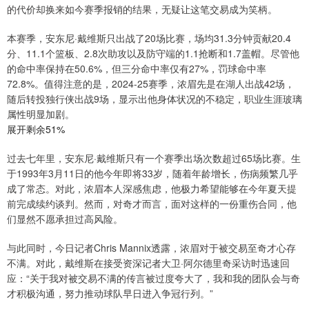
的代价却换来如今赛季报销的结果，无疑让这笔交易成为笑柄。
本赛季，安东尼·戴维斯只出战了20场比赛，场均31.3分钟贡献20.4
分、11.1个篮板、2.8次助攻以及防守端的1.1抢断和1.7盖帽。尽管他
的命中率保持在50.6%，但三分命中率仅有27%，罚球命中率
72.8%。值得注意的是，2024-25赛季，浓眉先是在湖人出战42场，
随后转投独行侠出战9场，显示出他身体状况的不稳定，职业生涯玻璃
属性明显加剧。
展开剩余51%
过去七年里，安东尼·戴维斯只有一个赛季出场次数超过65场比赛。生
于1993年3月11日的他今年即将33岁，随着年龄增长，伤病频繁几乎
成了常态。对此，浓眉本人深感焦虑，他极力希望能够在今年夏天提
前完成续约谈判。然而，对奇才而言，面对这样的一份重伤合同，他
们显然不愿承担过高风险。
与此同时，今日记者Chris Mannix透露，浓眉对于被交易至奇才心存
不满。对此，戴维斯在接受资深记者大卫·阿尔德里奇采访时迅速回
应：“关于我对被交易不满的传言被过度夸大了，我和我的团队会与奇
才积极沟通，努力推动球队早日进入争冠行列。”