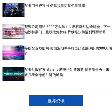
配资门开户官网 信息共享切莫坐享其成
配资公司网站 8000万大单！世界杯爆红边锋转会，下一
站沙特豪门，曼联挖角梦碎 萨默维尔加盟利雅得新月
短线配资炒股网 美国近期军事打击已造成伊朗约300人伤
亡
配资炒股官方 Slater：若没得到詹姆斯 德罗赞是勇士未
来几天会考虑引进的球员
推荐资讯