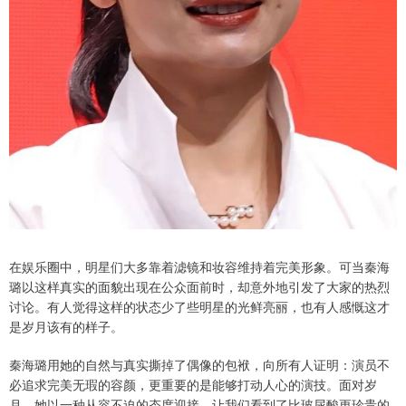
在娱乐圈中，明星们大多靠着滤镜和妆容维持着完美形象。可当秦海
璐以这样真实的面貌出现在公众面前时，却意外地引发了大家的热烈
讨论。有人觉得这样的状态少了些明星的光鲜亮丽，也有人感慨这才
是岁月该有的样子。
秦海璐用她的自然与真实撕掉了偶像的包袱，向所有人证明：演员不
必追求完美无瑕的容颜，更重要的是能够打动人心的演技。面对岁
月，她以一种从容不迫的态度迎接，让我们看到了比玻尿酸更珍贵的