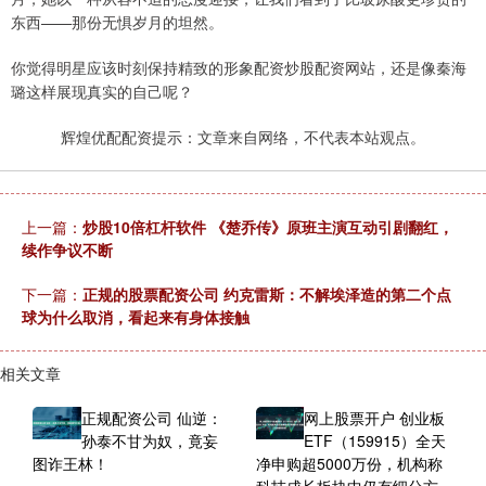
东西——那份无惧岁月的坦然。
你觉得明星应该时刻保持精致的形象配资炒股配资网站，还是像秦海
璐这样展现真实的自己呢？
辉煌优配配资提示：文章来自网络，不代表本站观点。
上一篇：
炒股10倍杠杆软件 《楚乔传》原班主演互动引剧翻红，
续作争议不断
下一篇：
正规的股票配资公司 约克雷斯：不解埃泽造的第二个点
球为什么取消，看起来有身体接触
相关文章
正规配资公司 仙逆：
网上股票开户 创业板
孙泰不甘为奴，竟妄
ETF（159915）全天
图诈王林！
净申购超5000万份，机构称