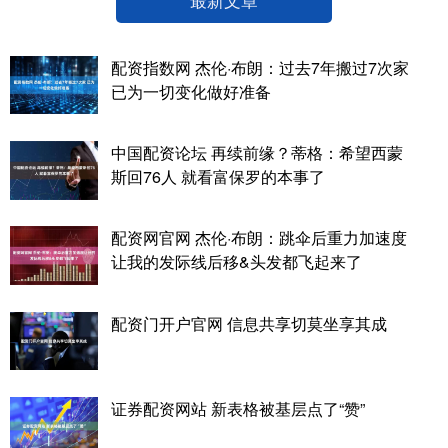
配资指数网 杰伦·布朗：过去7年搬过7次家
已为一切变化做好准备
中国配资论坛 再续前缘？蒂格：希望西蒙
斯回76人 就看富保罗的本事了
配资网官网 杰伦·布朗：跳伞后重力加速度
让我的发际线后移&头发都飞起来了
配资门开户官网 信息共享切莫坐享其成
证券配资网站 新表格被基层点了“赞”